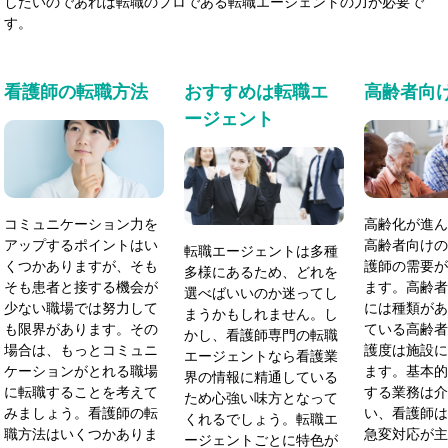
したいのであれば転職のプロである転職エージェントの力が必要で
す。
看護師の転職方法
おすすめは転職エ
高齢者向
ージェント
コミュニケーション力を
高齢化が進ん
アップするポイントはい
高齢者向けの
転職エージェントは多種
くつかありますが、そも
護師の需要が
多様にあるため、どれを
そも患者と接する機会が
ます。高齢者
選べばいいのか迷ってし
少ない職場では努力して
には種類があ
まうかもしれません。し
も限界があります。その
ている高齢者
かし、看護師専門の転職
場合は、もっとコミュニ
護度は施設に
エージェントなら看護業
ケーションがとれる職場
ます。基本的
界の情報に精通している
に転職することを考えて
する業務は介
ため心強い味方となって
みましょう。看護師の転
い、看護師は
くれるでしょう。転職エ
職方法はいくつかありま
急変対応が主
ージェントごとに特色が