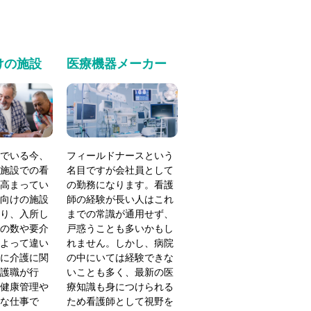
けの施設
医療機器メーカー
でいる今、
フィールドナースという
施設での看
名目ですが会社員として
高まってい
の勤務になります。看護
向けの施設
師の経験が長い人はこれ
り、入所し
までの常識が通用せず、
の数や要介
戸惑うことも多いかもし
よって違い
れません。しかし、病院
に介護に関
の中にいては経験できな
護職が行
いことも多く、最新の医
健康管理や
療知識も身につけられる
な仕事で
ため看護師として視野を