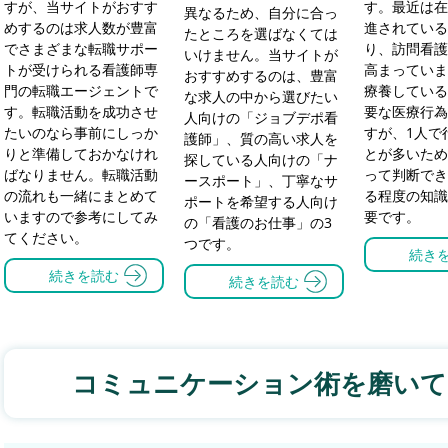
すが、当サイトがおすす
す。最近は在
異なるため、自分に合っ
めするのは求人数が豊富
進されている
たところを選ばなくては
でさまざまな転職サポー
り、訪問看護
いけません。当サイトが
トが受けられる看護師専
高まっていま
おすすめするのは、豊富
門の転職エージェントで
療養している
な求人の中から選びたい
す。転職活動を成功させ
要な医療行為
人向けの「ジョブデポ看
たいのなら事前にしっか
すが、1人で
護師」、質の高い求人を
りと準備しておかなけれ
とが多いため
探している人向けの「ナ
ばなりません。転職活動
って判断でき
ースポート」、丁寧なサ
の流れも一緒にまとめて
る程度の知識
ポートを希望する人向け
いますので参考にしてみ
要です。
の「看護のお仕事」の3
てください。
つです。
続き
続きを読む
続きを読む
コミュニケーション術を磨いて